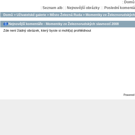
:
Domů
:
Seznam alb
:
:
Nejnovější obrázky
:
:
Poslední komentá
Domů
>
Uživatelské galerie
>
Město Železná Ruda
>
Momentky ze Železnorudských 
Nejnovější komentáře - Momentky ze Železnorudských slavností 2008
Zde není žádný obrázek, který byste si mohl(a) prohlédnout
Powered