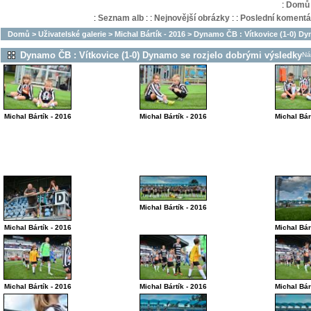
:
Domů
:
Seznam alb
:
:
Nejnovější obrázky
:
:
Poslední komentá
Domů
>
Uživatelské galerie
>
Michal Bártík - 2016
>
Dynamo ČB : Vítkovice (1-0) Dy
Dynamo ČB : Vítkovice (1-0) Dynamo se rozjelo dobrými výsledky
Ná
Michal Bártík - 2016
Michal Bártík - 2016
Michal Bár
Michal Bártík - 2016
Michal Bártík - 2016
Michal Bár
Michal Bártík - 2016
Michal Bártík - 2016
Michal Bár