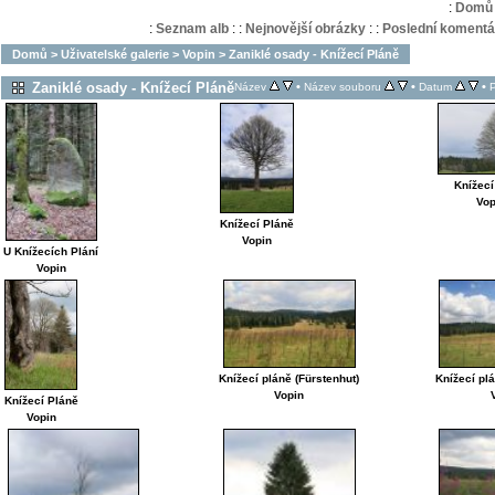
:
Domů
:
Seznam alb
:
:
Nejnovější obrázky
:
:
Poslední komentá
Domů
>
Uživatelské galerie
>
Vopin
>
Zaniklé osady - Knížecí Pláně
Zaniklé osady - Knížecí Pláně
•
•
•
Název
Název souboru
Datum
Knížecí
Vop
Knížecí Pláně
Vopin
U Knížecích Plání
Vopin
Knížecí pláně (Fürstenhut)
Knížecí plá
Vopin
Knížecí Pláně
Vopin