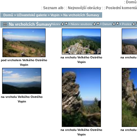
:
Domů
:
Seznam alb
:
:
Nejnovější obrázky
:
:
Poslední komentá
Domů
>
Uživatelské galerie
>
Vopin
>
Na vrcholcích Šumavy
Na vrcholcích Šumavy
•
•
•
Název
Název souboru
Datum
Pozice
na vrcholu Velkého Ostrého
na vrcholu
pod vrcholem Velkého Ostrého
Vopin
Vopin
na vrcholu Velkého Ostrého
Vopin
na vrcholu Velkého Ostrého
na vrcholu
Vopin