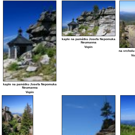
kaple na památku Josefa Nepomuka
Neumanna
Vopin
na vrcholu
Vo
kaple na památku Josefa Nepomuka
Neumanna
Vopin