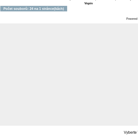
Vopin
Počet souborů: 24 na 1 stránce(kách)
Powered
Vyberte 