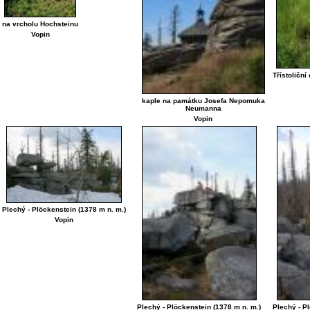
na vrcholu Hochsteinu
Vopin
Třístoliční
kaple na památku Josefa Nepomuka
Neumanna
Vopin
Plechý - Plöckenstein (1378 m n. m.)
Vopin
Plechý - Plöckenstein (1378 m n. m.)
Plechý - P