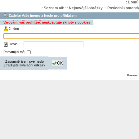
:
Domů
:
Seznam alb
:
:
Nejnovější obrázky
:
:
Poslední komentá
Zadejte Vaše jméno a heslo pro přihlášení
Varování, váš prohlížeč neakceptuje skripty s cookies
Jméno
Heslo
Pamatuj si mě
Zapomněl jsem své heslo
OK
Ztratili jste aktivační odkaz?
Powered