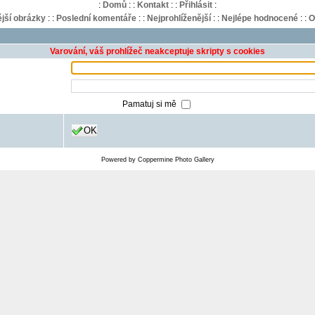
:
Domů
:
:
Kontakt
:
:
Přihlásit
:
jší obrázky
:
:
Poslední komentáře
:
:
Nejprohlíženější
:
:
Nejlépe hodnocené
:
:
O
Varování, váš prohlížeč neakceptuje skripty s cookies
Pamatuj si mě
OK
Powered by
Coppermine Photo Gallery