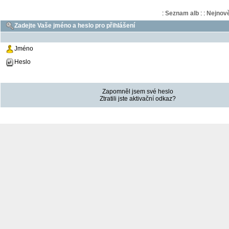
:
Seznam alb
:
:
Nejnově
Zadejte Vaše jméno a heslo pro přihlášení
Jméno
Heslo
Zapomněl jsem své heslo
Ztratili jste aktivační odkaz?