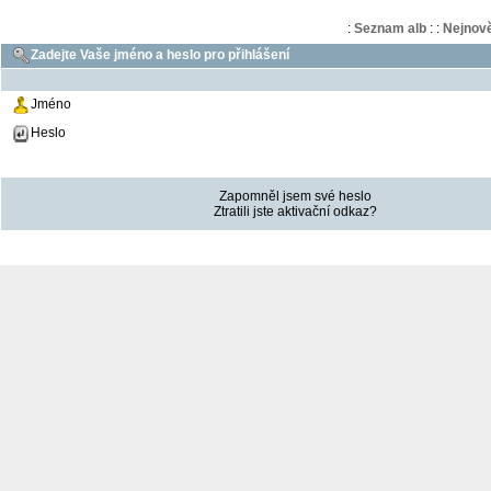
:
Seznam alb
:
:
Nejnově
Zadejte Vaše jméno a heslo pro přihlášení
Jméno
Heslo
Zapomněl jsem své heslo
Ztratili jste aktivační odkaz?