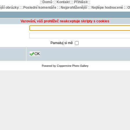
:
Domů
:
:
Kontakt
:
:
Přihlásit
:
jší obrázky
:
:
Poslední komentáře
:
:
Nejprohlíženější
:
:
Nejlépe hodnocené
:
:
O
Varování, váš prohlížeč neakceptuje skripty s cookies
Pamatuj si mě
OK
Powered by
Coppermine Photo Gallery