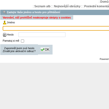
:
Domů
:
Seznam alb
:
:
Nejnovější obrázky
:
:
Poslední komentá
Zadejte Vaše jméno a heslo pro přihlášení
Varování, váš prohlížeč neakceptuje skripty s cookies
Jméno
Heslo
Pamatuj si mě
Zapomněl jsem své heslo
OK
Ztratili jste aktivační odkaz?
Powered