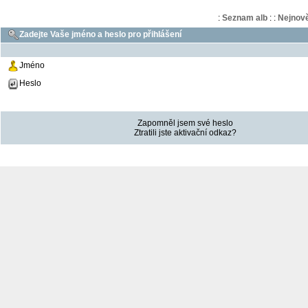
:
Seznam alb
:
:
Nejnově
Zadejte Vaše jméno a heslo pro přihlášení
Jméno
Heslo
Zapomněl jsem své heslo
Ztratili jste aktivační odkaz?