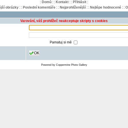
:
Domů
:
:
Kontakt
:
:
Přihlásit
:
jší obrázky
:
:
Poslední komentáře
:
:
Nejprohlíženější
:
:
Nejlépe hodnocené
:
:
O
Varování, váš prohlížeč neakceptuje skripty s cookies
Pamatuj si mě
OK
Powered by
Coppermine Photo Gallery