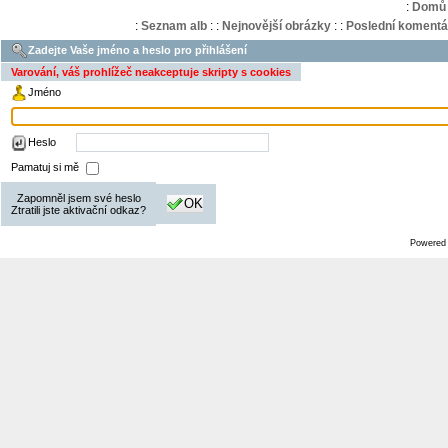
:
Domů
:
Seznam alb
:
:
Nejnovější obrázky
:
:
Poslední komentá
Zadejte Vaše jméno a heslo pro přihlášení
Varování, váš prohlížeč neakceptuje skripty s cookies
Jméno
Heslo
Pamatuj si mě
Zapomněl jsem své heslo
OK
Ztratili jste aktivační odkaz?
Powered