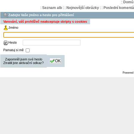
:
Domů
:
Seznam alb
:
:
Nejnovější obrázky
:
:
Poslední komentá
Zadejte Vaše jméno a heslo pro přihlášení
Varování, váš prohlížeč neakceptuje skripty s cookies
Jméno
Heslo
Pamatuj si mě
Zapomněl jsem své heslo
OK
Ztratili jste aktivační odkaz?
Powered