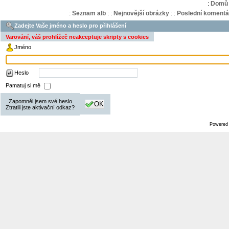
:
Domů
:
Seznam alb
:
:
Nejnovější obrázky
:
:
Poslední komentá
Zadejte Vaše jméno a heslo pro přihlášení
Varování, váš prohlížeč neakceptuje skripty s cookies
Jméno
Heslo
Pamatuj si mě
Zapomněl jsem své heslo
OK
Ztratili jste aktivační odkaz?
Powered