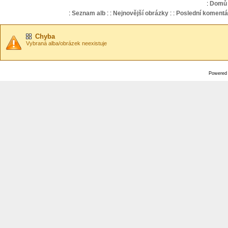
:
Domů
:
Seznam alb
:
:
Nejnovější obrázky
:
:
Poslední komentá
Chyba
Vybraná alba/obrázek neexistuje
Powered