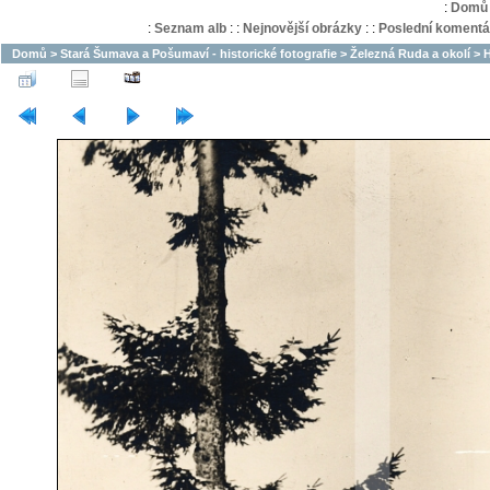
:
Domů
:
Seznam alb
:
:
Nejnovější obrázky
:
:
Poslední komentá
Domů
>
Stará Šumava a Pošumaví - historické fotografie
>
Železná Ruda a okolí
>
H