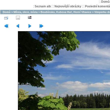
:
Domů
:
Seznam alb
:
:
Nejnovější obrázky
:
:
Poslední komentá
Domů
>
Města, obce, místa
>
Boubínsko, Kubova Huť, Horní Vltavice
>
Vimperku d