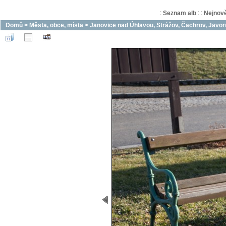
:
Seznam alb
:
:
Nejnově
Domů
>
Města, obce, místa
>
Janovice nad Úhlavou, Strážov, Čachrov, Javorn