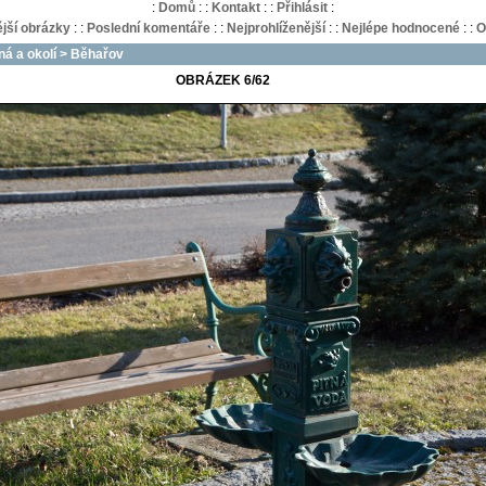
:
Domů
:
:
Kontakt
:
:
Přihlásit
:
jší obrázky
:
:
Poslední komentáře
:
:
Nejprohlíženější
:
:
Nejlépe hodnocené
:
:
O
á a okolí
>
Běhařov
OBRÁZEK 6/62