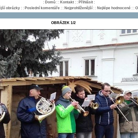
:
Domů
:
:
Kontakt
:
:
Přihlásit
:
jší obrázky
:
:
Poslední komentáře
:
:
Nejprohlíženější
:
:
Nejlépe hodnocené
:
:
O
OBRÁZEK 1/2