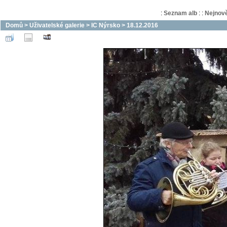
:
Seznam alb
:
:
Nejnově
Domů
>
Uživatelské galerie
>
IC Nýrsko
>
18.12.2016