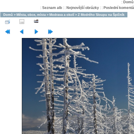
:
Domů
:
Seznam alb
:
:
Nejnovější obrázky
:
:
Poslední komentá
Domů
>
Města, obce, místa
>
Modrava a okolí
>
Z Modrého Sloupu na Špičník