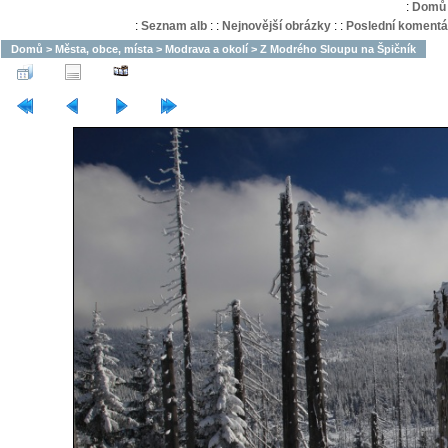
:
Domů
:
Seznam alb
:
:
Nejnovější obrázky
:
:
Poslední komentá
Domů
>
Města, obce, místa
>
Modrava a okolí
>
Z Modrého Sloupu na Špičník