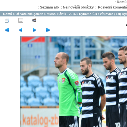
:
Domů
:
Seznam alb
:
:
Nejnovější obrázky
:
:
Poslední komentá
Domů
>
Uživatelské galerie
>
Michal Bártík - 2016
>
Dynamo ČB : Vítkovice (1-0) Dy