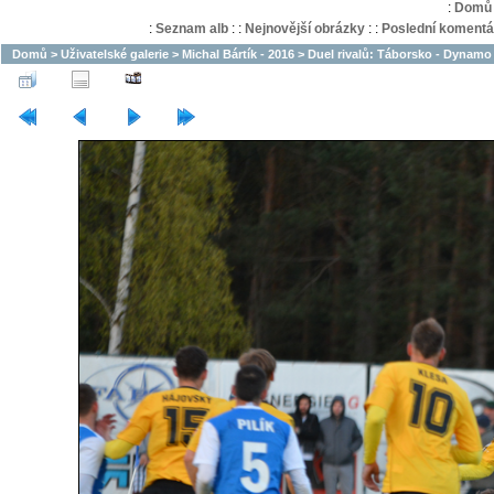
:
Domů
:
Seznam alb
:
:
Nejnovější obrázky
:
:
Poslední komentá
Domů
>
Uživatelské galerie
>
Michal Bártík - 2016
>
Duel rivalů: Táborsko - Dynamo 