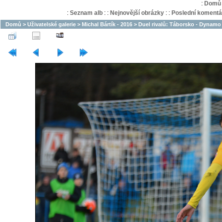
:
Domů
:
Seznam alb
:
:
Nejnovější obrázky
:
:
Poslední komentá
Domů
>
Uživatelské galerie
>
Michal Bártík - 2016
>
Duel rivalů: Táborsko - Dynamo 