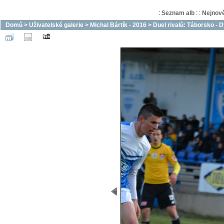
:
Seznam alb
:
:
Nejnově
Domů
>
Uživatelské galerie
>
Michal Bártík - 2016
>
Duel rivalů: Táborsko - 