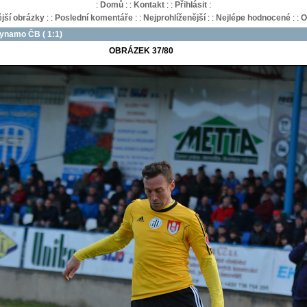
:
Domů
:
:
Kontakt
:
:
Přihlásit
:
jší obrázky
:
:
Poslední komentáře
:
:
Nejprohlíženější
:
:
Nejlépe hodnocené
:
:
O
Dynamo ČB ( 1:1)
OBRÁZEK 37/80