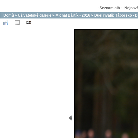
:
Seznam alb
:
:
Nejnově
Domů
>
Uživatelské galerie
>
Michal Bártík - 2016
>
Duel rivalů: Táborsko - 