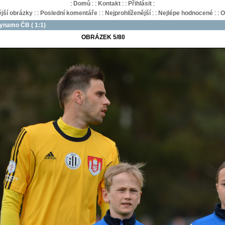
:
Domů
:
:
Kontakt
:
:
Přihlásit
:
jší obrázky
:
:
Poslední komentáře
:
:
Nejprohlíženější
:
:
Nejlépe hodnocené
:
:
O
Dynamo ČB ( 1:1)
OBRÁZEK 5/80