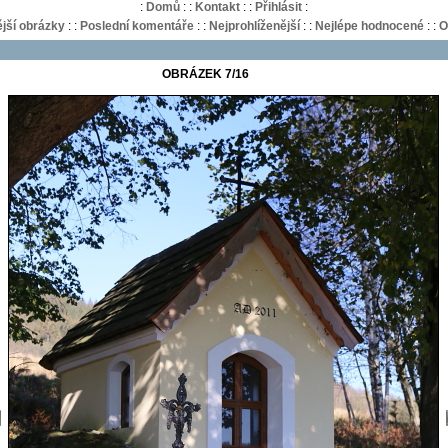
:
Domů
:
:
Kontakt
:
:
Přihlásit
:
jší obrázky
:
:
Poslední komentáře
:
:
Nejprohlíženější
:
:
Nejlépe hodnocené
:
:
O
OBRÁZEK 7/16