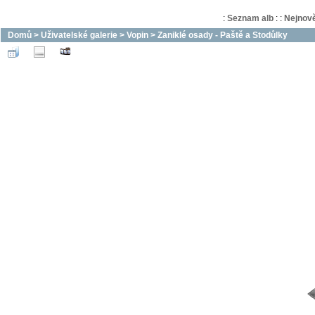
:
Seznam alb
:
:
Nejnově
Domů
>
Uživatelské galerie
>
Vopin
>
Zaniklé osady - Paště a Stodůlky