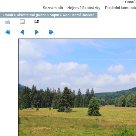
:
Domů
:
Seznam alb
:
:
Nejnovější obrázky
:
:
Poslední komentá
Domů
>
Uživatelské galerie
>
Vopin
>
Údolí horní Řasnice