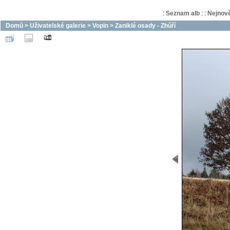
:
Seznam alb
:
:
Nejnově
Domů
>
Uživatelské galerie
>
Vopin
>
Zaniklé osady - Zhůří