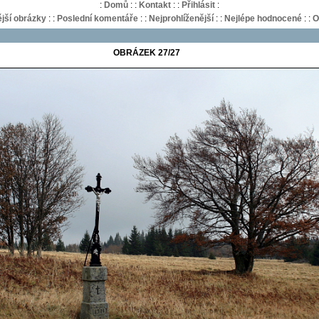
:
Domů
:
:
Kontakt
:
:
Přihlásit
:
jší obrázky
:
:
Poslední komentáře
:
:
Nejprohlíženější
:
:
Nejlépe hodnocené
:
:
O
OBRÁZEK 27/27