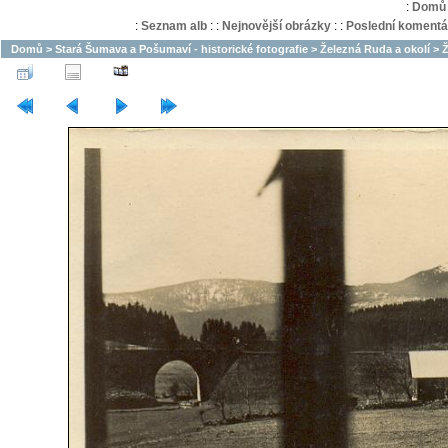
:
Domů
:
Seznam alb
:
:
Nejnovější obrázky
:
:
Poslední komentá
Domů
>
Stará Šumava a Pošumaví - historické fotografie
>
Železná Ruda a okolí
>
Ž