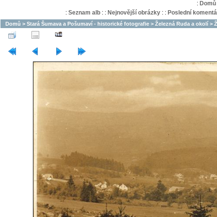
:
Domů
:
Seznam alb
:
:
Nejnovější obrázky
:
:
Poslední komentá
Domů
>
Stará Šumava a Pošumaví - historické fotografie
>
Železná Ruda a okolí
>
Ž