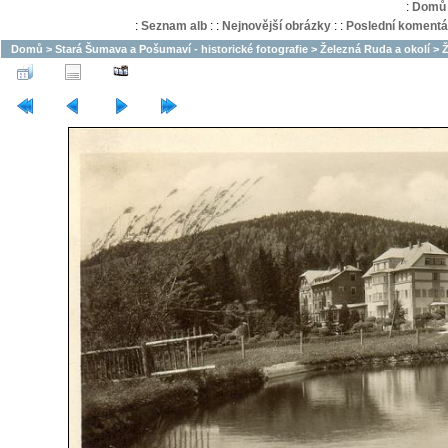
:
Domů
:
Seznam alb
:
:
Nejnovější obrázky
:
:
Poslední komentá
Domů
>
Stará Šumava a Pošumaví - historické fotografie
>
Železná Ruda a okolí
>
Ž