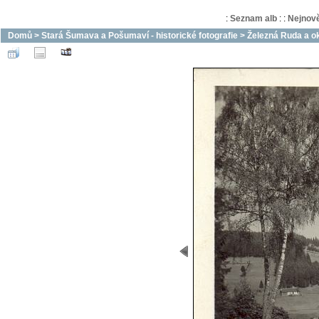
:
Seznam alb
:
:
Nejnově
Domů
>
Stará Šumava a Pošumaví - historické fotografie
>
Železná Ruda a ok