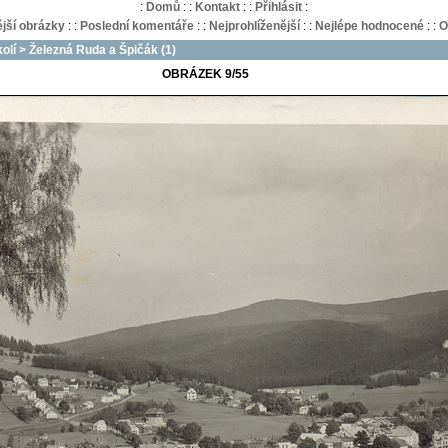
:
Domů
:
:
Kontakt
:
:
Přihlásit
:
jší obrázky
:
:
Poslední komentáře
:
:
Nejprohlíženější
:
:
Nejlépe hodnocené
:
:
O
olí
>
Železná Ruda a Špičák (1)
OBRÁZEK 9/55