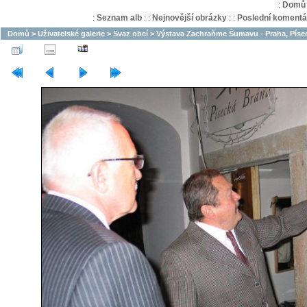
:
Domů
:
Seznam alb
:
:
Nejnovější obrázky
:
:
Poslední komentá
Domů
>
Uživatelské galerie
>
Svaz obcí
>
Výstava Zachraňme Šumavu - Praha, Písec