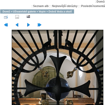
:
Domů
:
Seznam alb
:
:
Nejnovější obrázky
:
:
Poslední komentá
Domů
>
Uživatelské galerie
>
Vopin
>
Dobrá Voda a okolí