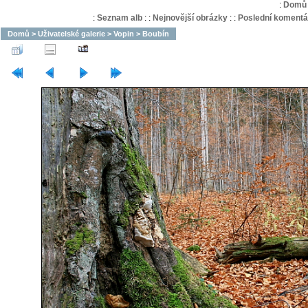
:
Domů
:
Seznam alb
:
:
Nejnovější obrázky
:
:
Poslední komentá
Domů
>
Uživatelské galerie
>
Vopin
>
Boubín