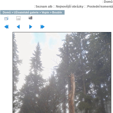
:
Domů
:
Seznam alb
:
:
Nejnovější obrázky
:
:
Poslední komentá
Domů
>
Uživatelské galerie
>
Vopin
>
Boubín