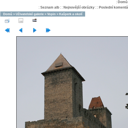
:
Domů
:
Seznam alb
:
:
Nejnovější obrázky
:
:
Poslední komentá
Domů
>
Uživatelské galerie
>
Vopin
>
Kašperk a okolí