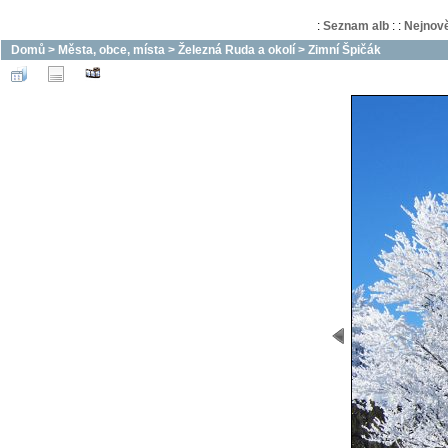
:
Seznam alb
:
:
Nejnově
Domů
>
Města, obce, místa
>
Železná Ruda a okolí
>
Zimní Špičák