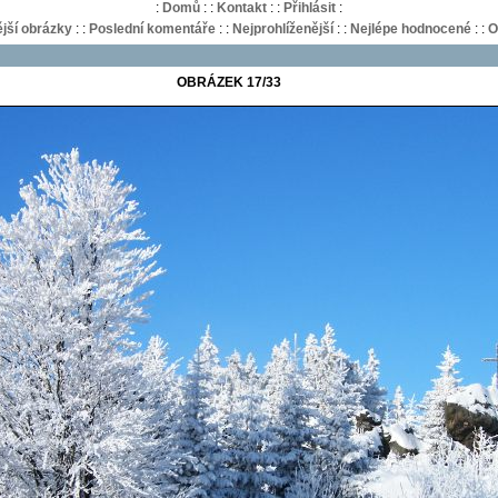
:
Domů
:
:
Kontakt
:
:
Přihlásit
:
jší obrázky
:
:
Poslední komentáře
:
:
Nejprohlíženější
:
:
Nejlépe hodnocené
:
:
O
OBRÁZEK 17/33