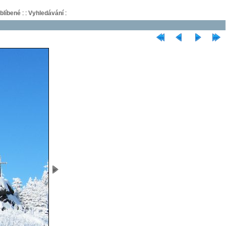
blíbené
:
:
Vyhledávání
: