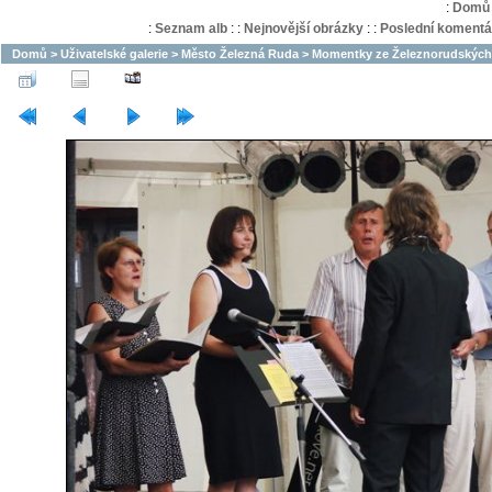
:
Domů
:
Seznam alb
:
:
Nejnovější obrázky
:
:
Poslední komentá
Domů
>
Uživatelské galerie
>
Město Železná Ruda
>
Momentky ze Železnorudských 