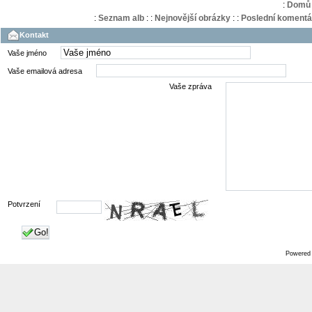
:
Domů
:
Seznam alb
:
:
Nejnovější obrázky
:
:
Poslední komentá
Kontakt
Vaše jméno
Vaše emailová adresa
Vaše zpráva
Potvrzení
Go!
Powered