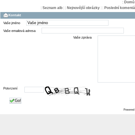
:
Domů
:
Seznam alb
:
:
Nejnovější obrázky
:
:
Poslední komentá
Kontakt
Vaše jméno
Vaše emailová adresa
Vaše zpráva
Potvrzení
Go!
Powered