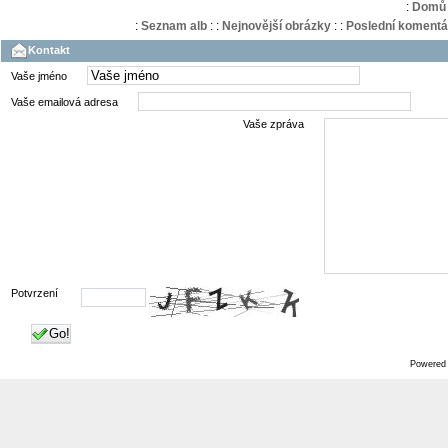
:
Domů
:
Seznam alb
:
:
Nejnovější obrázky
:
:
Poslední komentá
Kontakt
Vaše jméno
Vaše emailová adresa
Vaše zpráva
Potvrzení
Go!
Powered