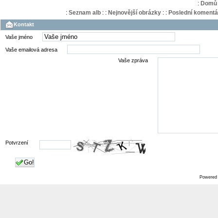
:
Domů
:
Seznam alb
:
:
Nejnovější obrázky
:
:
Poslední komentá
Kontakt
Vaše jméno
Vaše emailová adresa
Vaše zpráva
Potvrzení
Go!
Powered