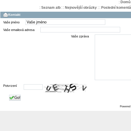
:
Domů
:
Seznam alb
:
:
Nejnovější obrázky
:
:
Poslední komentá
Kontakt
Vaše jméno
Vaše emailová adresa
Vaše zpráva
Potvrzení
Go!
Powered