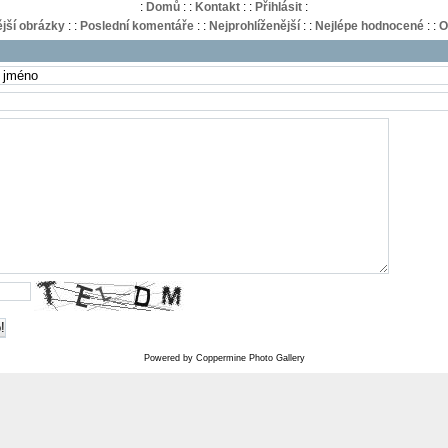
:
Domů
:
:
Kontakt
:
:
Přihlásit
:
jší obrázky
:
:
Poslední komentáře
:
:
Nejprohlíženější
:
:
Nejlépe hodnocené
:
:
O
!
Powered by
Coppermine Photo Gallery