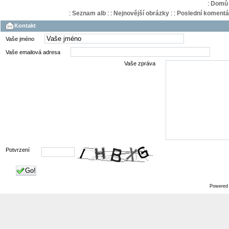
:
Domů
:
Seznam alb
:
:
Nejnovější obrázky
:
:
Poslední komentá
Kontakt
Vaše jméno
Vaše emailová adresa
Vaše zpráva
Potvrzení
Go!
Powered