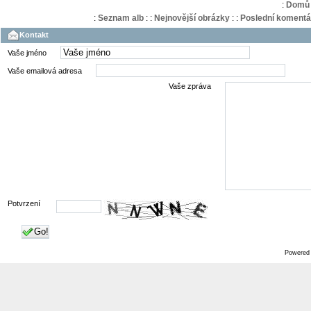
:
Domů
:
Seznam alb
:
:
Nejnovější obrázky
:
:
Poslední komentá
Kontakt
Vaše jméno
Vaše emailová adresa
Vaše zpráva
Potvrzení
Go!
Powered